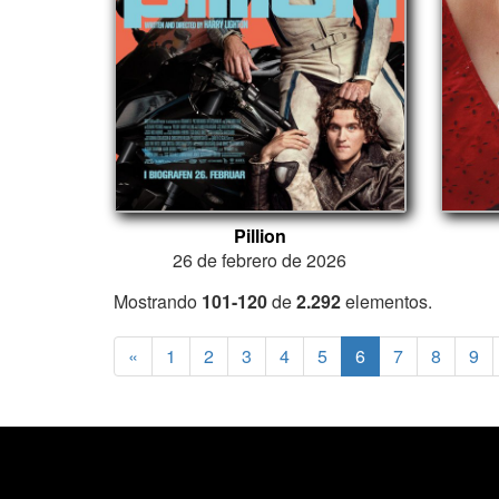
Pillion
26 de febrero de 2026
Mostrando
101-120
de
2.292
elementos.
«
1
2
3
4
5
6
7
8
9